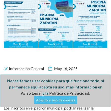
Información General
May 16, 2025
Zaratán abrirá la venta de
Necesitamos usar cookies para que funcione todo, si
abonos para empadronados de la
permanece aquí acepta su uso, más información en
Aviso Legal
y la
Política de Privacidad
.
piscina municipal el 2 de junio
Acepto el uso de cookies
Los inscritos en el padrón municipal podrán realizar la