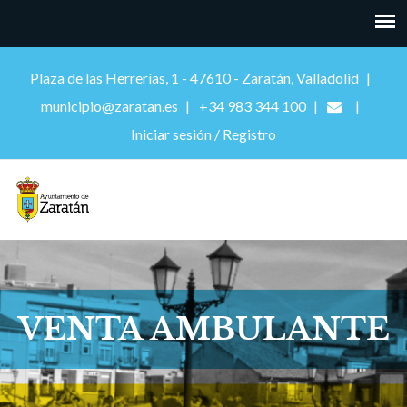
Plaza de las Herrerías, 1 - 47610 - Zaratán, Valladolid
municipio@zaratan.es
+34 983 344 100
Iniciar sesión / Registro
VENTA AMBULANTE