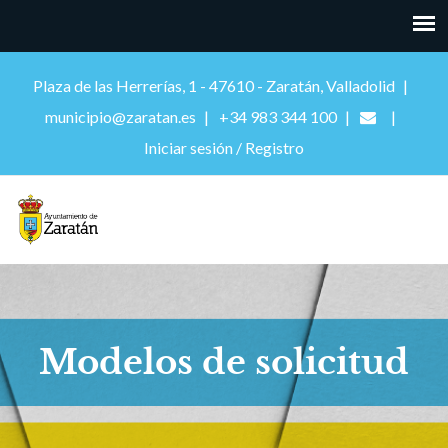
Plaza de las Herrerías, 1 - 47610 - Zaratán, Valladolid
municipio@zaratan.es
+34 983 344 100
Iniciar sesión / Registro
Modelos de solicitud