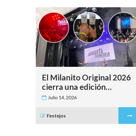
 2026
El Milanito Original llena
Zaratán de ambiente por
 de
tercer año consecutivo
Julio 10, 2026
ta
con una edición de éxito y
de
de calidad
Festejos