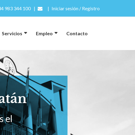
4 983 344 100
Iniciar sesión / Registro
Servicios
Empleo
Contacto
atán
 el