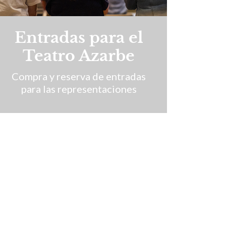
Entradas para el
Teatro Azarbe
Compra y reserva de entradas
para las representaciones