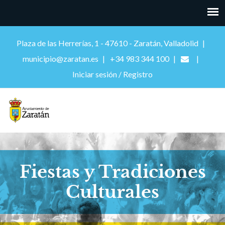
Plaza de las Herrerías, 1 - 47610 - Zaratán, Valladolid
municipio@zaratan.es
+34 983 344 100
Iniciar sesión / Registro
Fiestas y Tradiciones
Culturales