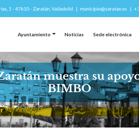
ías, 1 - 47610 - Zaratán, Valladolid
municipio@zaratan.es
+3
Ayuntamiento
Noticias
Sede electrónica
aratán muestra su apoyo 
BIMBO