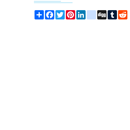
Share
Facebook
Twitter
Pinterest
LinkedIn
instagram
Digg
Tumbl
R