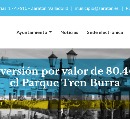
ías, 1 - 47610 - Zaratán, Valladolid
municipio@zaratan.es
+3
Ayuntamiento
Noticias
Sede electrónica
versión por valor de 80.
el Parque Tren Burra