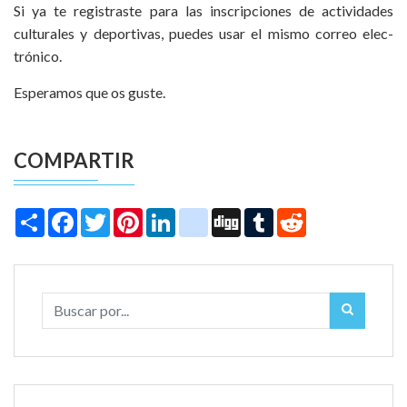
Si ya te registraste para las inscripciones de actividades
culturales y deportivas, pued­es usar el mis­mo correo elec­
trónico.
Esperamos que os guste.
COMPARTIR
Share
Facebook
Twitter
Pinterest
LinkedIn
instagram
Digg
Tumblr
Reddit