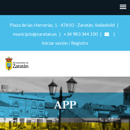
Plaza de las Herrerías, 1 - 47610 - Zaratán, Valladolid
municipio@zaratan.es
+34 983 344 100
Iniciar sesión / Registro
APP