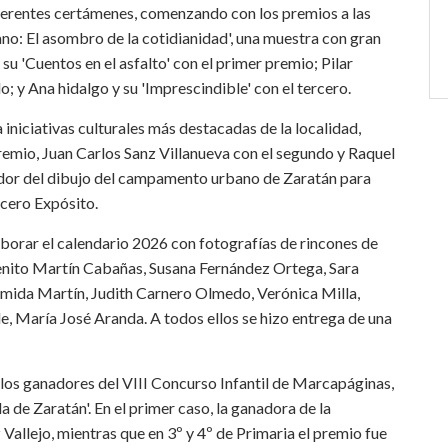
iferentes certámenes, comenzando con los premios a las
no: El asombro de la cotidianidad', una muestra con gran
su 'Cuentos en el asfalto' con el primer premio; Pilar
; y Ana hidalgo y su 'Imprescindible' con el tercero.
 iniciativas culturales más destacadas de la localidad,
remio, Juan Carlos Sanz Villanueva con el segundo y Raquel
ador del dibujo del campamento urbano de Zaratán para
icero Expósito.
borar el calendario 2026 con fotografías de rincones de
Benito Martín Cabañas, Susana Fernández Ortega, Sara
rmida Martín, Judith Carnero Olmedo, Verónica Milla,
, María José Aranda. A todos ellos se hizo entrega de una
 los ganadores del VIII Concurso Infantil de Marcapáginas,
 de Zaratán'. En el primer caso, la ganadora de la
Vallejo, mientras que en 3º y 4º de Primaria el premio fue