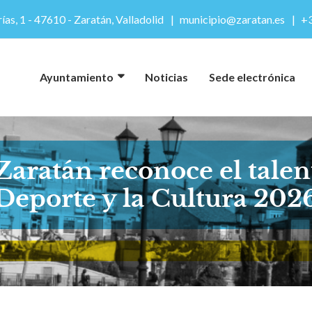
ías, 1 - 47610 - Zaratán, Valladolid
municipio@zaratan.es
+3
Ayuntamiento
Noticias
Sede electrónica
ratán reconoce el talent
Deporte y la Cultura 202