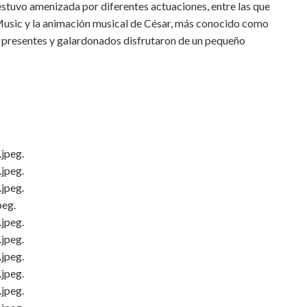
estuvo amenizada por diferentes actuaciones, entre las que
Music y la animación musical de César, más conocido como
os presentes y galardonados disfrutaron de un pequeño
jpeg.
jpeg.
jpeg.
peg.
jpeg.
jpeg.
jpeg.
jpeg.
jpeg.