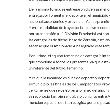
De la misma forma, se entregaron diversas mencio
entrega por fomentar el deporte en el municipio y
nacional, autonómico y provincial. Así, se premió
Y en la modalidad de trayectoria local se recono
por su ascensión a 1º División Provincial, así co
las categorías de fútbol base de Zaratán, este añ
ascenso que el Aficionado A ha logrado esta te
Por último, el equipo femenino de categoría infan
que emocionó a todos los presentes, ya que este 
un referente del fútbol femenino.
Y es que la localidad es cuna de deporte y deport
el municipio las finales de los Campeonatos Provi
certámenes que se celebran a lo largo del año, "y 
se reconoció también el trabajo conjunto entre A
mención especial que fue recogida por el diputa