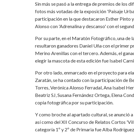
Sin más se pasó a la entrega de premios de los d
fotos más votadas de la exposición 'Paisaje Urba
participación en la que destacaron Esther Pinto y 
Alonso con 'Adrenalina y descanso' con el segundo
Por su parte, en el Maratón Fotográfico, una de la
resultaron ganadores Daniel Uña con el primer p
Merino Arenillas con el tercero. Además, el gan
elegir la mascota de esta edición fue Isabel Carn
Por otro lado, enmarcado en el proyecto para ela
Zaratán, se ha contado con la participación de 
Torres, Verónica Alonso Ferradal, Ana Isabel He
Beatriz SJ, Susana Fernández Ortega, Elena Conde
copia fotográfica por su participación.
Y como broche al apartado cultural, se anunció a
así como del XII Concurso de Relatos Cortos 'Villa
categoría 1º y 2º de Primaria fue Alba Rodríguez 