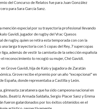
emio del Concurso de Relatos fue para Juan González
rcero para Sara García Sanz.
a mención especial por su trayectoria profesional llevando
okalo Gavidi, jugador de rugby del Vrac Quesos
al de rugby, quien se retira esta temporada con con la
 una larga trayectoria con 5 copas del Rey, 7 supercopas
liga, además de vestir la camiseta de la selección española
ue el reconocimiento lo recogió su mujer, Ché Gavidi.
ar en Grove Gavidi, hija de Kalo y jugadora de Zaratán
onómica. Grove recibe el premio por un año "excepcional" en
l de España, donde representaba a Castilla y León.
a, gimnasta zaratanera que ha sido campeona nacional en
 lado, Beatriz Armada Saldaña, Sergio Placer Sanz y Emma
án fueron galardonados por los éxitos obtenidos en el
naje artístico, respectivamente.