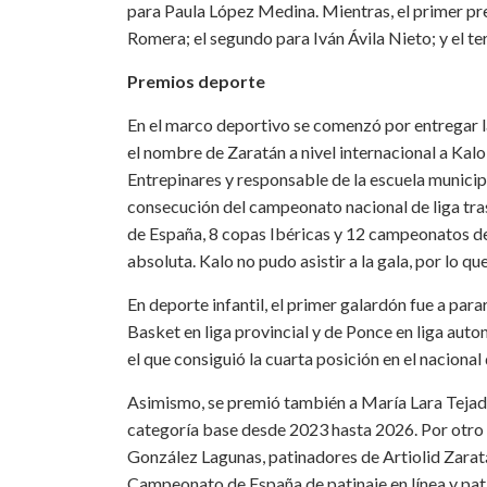
para Paula López Medina. Mientras, el primer pr
Romera; el segundo para Iván Ávila Nieto; y el te
Premios deporte
En el marco deportivo se comenzó por entregar l
el nombre de Zaratán a nivel internacional a Kal
Entrepinares y responsable de la escuela municip
consecución del campeonato nacional de liga tras
de España, 8 copas Ibéricas y 12 campeonatos de 
absoluta. Kalo no pudo asistir a la gala, por lo q
En deporte infantil, el primer galardón fue a par
Basket en liga provincial y de Ponce en liga aut
el que consiguió la cuarta posición en el naciona
Asimismo, se premió también a María Lara Tejad
categoría base desde 2023 hasta 2026. Por otro
González Lagunas, patinadores de Artiolid Zarat
Campeonato de España de patinaje en línea y pati