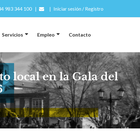
4 983 344 100
Iniciar sesión / Registro
Servicios
Empleo
Contacto
o local en la Gala del
6