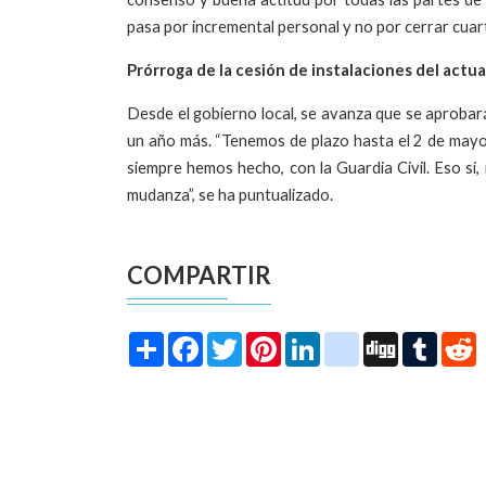
pasa por incremental personal y no por cerrar cuart
Prórroga de la cesión de instalaciones del actua
Desde el gobierno local, se avanza que se aprobará
un año más. “Tenemos de plazo hasta el 2 de mayo
siempre hemos hecho, con la Guardia Civil. Eso s
mudanza”, se ha puntualizado.
COMPARTIR
Share
Facebook
Twitter
Pinterest
LinkedIn
instagram
Digg
Tumbl
R