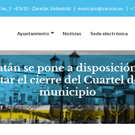
ías, 1 - 47610 - Zaratán, Valladolid
municipio@zaratan.es
+3
Ayuntamiento
Noticias
Sede electrónica
tán se pone a disposición
tar el cierre del Cuartel d
municipio