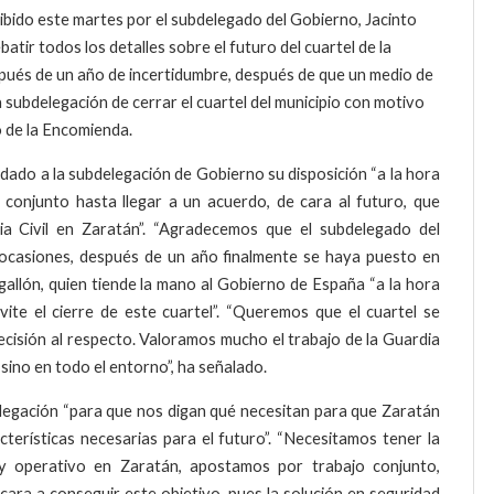
cibido este martes por el subdelegado del Gobierno, Jacinto
atir todos los detalles sobre el futuro del cuartel de la
spués de un año de incertidumbre, después de que un medio de
 subdelegación de cerrar el cuartel del municipio con motivo
o de la Encomienda.
ladado a la subdelegación de Gobierno su disposición “a la hora
 conjunto hasta llegar a un acuerdo, de cara al futuro, que
dia Civil en Zaratán”. “Agradecemos que el subdelegado del
 ocasiones, después de un año finalmente se haya puesto en
gallón, quien tiende la mano al Gobierno de España “a la hora
te el cierre de este cuartel”. “Queremos que el cuartel se
cisión al respecto. Valoramos mucho el trabajo de la Guardia
 sino en todo el entorno”, ha señalado.
elegación “para que nos digan qué necesitan para que Zaratán
terísticas necesarias para el futuro”. “Necesitamos tener la
 y operativo en Zaratán, apostamos por trabajo conjunto,
cara a conseguir este objetivo, pues la solución en seguridad