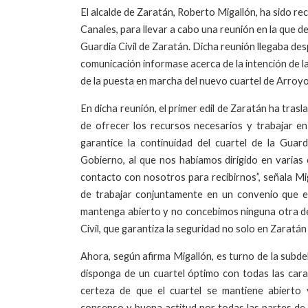
El alcalde de Zaratán, Roberto Migallón, ha sido re
Canales, para llevar a cabo una reunión en la que deb
Guardia Civil de Zaratán. Dicha reunión llegaba de
comunicación informase acerca de la intención de la
de la puesta en marcha del nuevo cuartel de Arroy
En dicha reunión, el primer edil de Zaratán ha tras
de ofrecer los recursos necesarios y trabajar en
garantice la continuidad del cuartel de la Guar
Gobierno, al que nos habíamos dirigido en varias
contacto con nosotros para recibirnos”, señala Mi
de trabajar conjuntamente en un convenio que evi
mantenga abierto y no concebimos ninguna otra de
Civil, que garantiza la seguridad no solo en Zaratán
Ahora, según afirma Migallón, es turno de la subd
disponga de un cuartel óptimo con todas las carac
certeza de que el cuartel se mantiene abierto
consenso y buena actitud por todas las partes de 