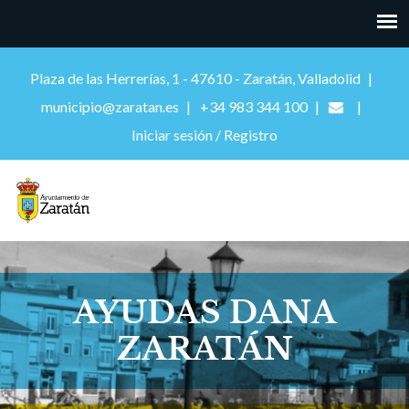
Plaza de las Herrerías, 1 - 47610 - Zaratán, Valladolid
municipio@zaratan.es
+34 983 344 100
Iniciar sesión / Registro
AYUDAS DANA
ZARATÁN