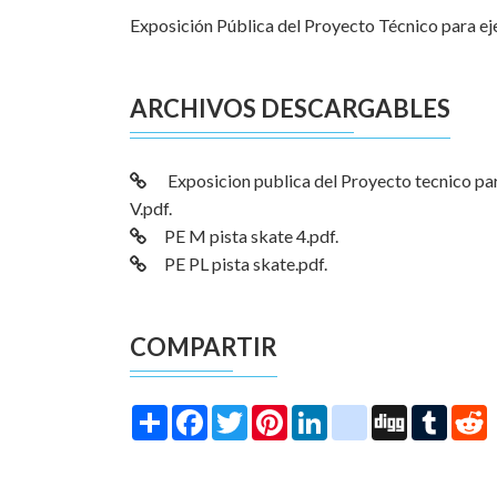
Exposición Pública del Proyecto Técnico para eje
ARCHIVOS DESCARGABLES
Exposicion publica del Proyecto tecnico para
V.pdf.
PE M pista skate 4.pdf.
PE PL pista skate.pdf.
COMPARTIR
Share
Facebook
Twitter
Pinterest
LinkedIn
instagram
Digg
Tumbl
R