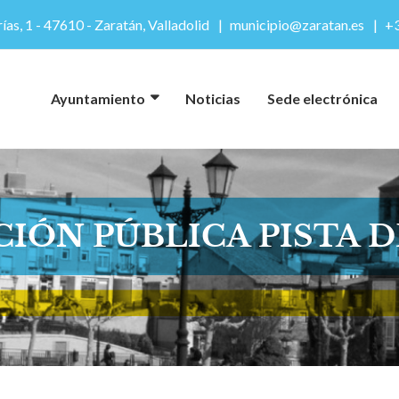
ías, 1 - 47610 - Zaratán, Valladolid
municipio@zaratan.es
+3
Ayuntamiento
Noticias
Sede electrónica
CIÓN PÚBLICA PISTA D