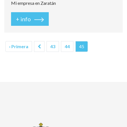
Mi empresa en Zaratán
+ info
(current)
‹ Primera
43
44
45