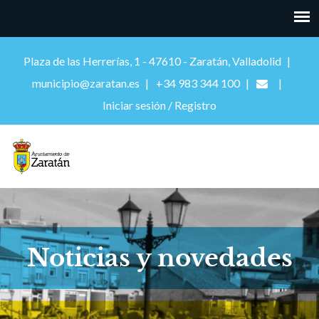
Plaza de las Herrerías, 1 - 47610 - Zaratán, Valladolid
municipio@zaratan.es
+34 983 344 100
Iniciar sesión / Registro
Noticias y novedades