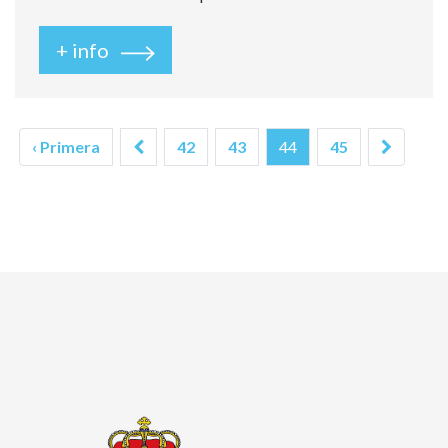
+ info
(current)
‹ Primera
42
43
44
45