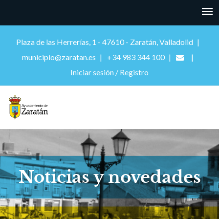
Plaza de las Herrerías, 1 - 47610 - Zaratán, Valladolid
municipio@zaratan.es
+34 983 344 100
Iniciar sesión / Registro
Noticias y novedades