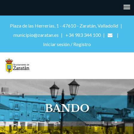
Plaza de las Herrerías, 1 - 47610 - Zaratán, Valladolid
municipio@zaratan.es
+34 983 344 100
Iniciar sesión / Registro
BANDO