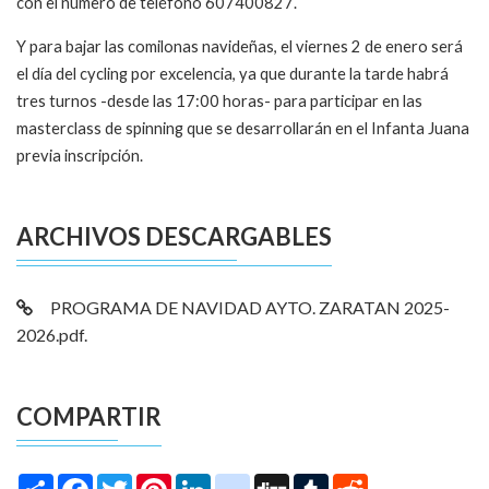
con el número de teléfono 607400827.
Y para bajar las comilonas navideñas, el viernes 2 de enero será
el día del cycling por excelencia, ya que durante la tarde habrá
tres turnos -desde las 17:00 horas- para participar en las
masterclass de spinning que se desarrollarán en el Infanta Juana
previa inscripción.
ARCHIVOS DESCARGABLES
PROGRAMA DE NAVIDAD AYTO. ZARATAN 2025-
2026.pdf.
COMPARTIR
Share
Facebook
Twitter
Pinterest
LinkedIn
instagram
Digg
Tumblr
Reddit