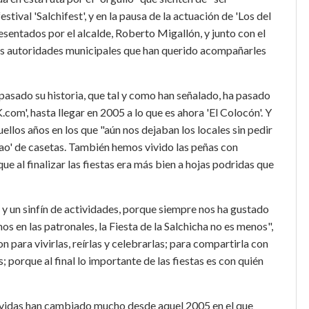
al 'Salchifest', y en la pausa de la actuación de 'Los del
esentados por el alcalde, Roberto Migallón, y junto con el
tas autoridades municipales que han querido acompañarles
asado su historia, que tal y como han señalado, ha pasado
om', hasta llegar en 2005 a lo que es ahora 'El Colocón'. Y
llos años en los que "aún nos dejaban los locales sin pedir
ao' de casetas. También hemos vivido las peñas con
e al finalizar las fiestas era más bien a hojas podridas que
 un sinfín de actividades, porque siempre nos ha gustado
emos en las patronales, la Fiesta de la Salchicha no es menos",
 para vivirlas, reírlas y celebrarlas; para compartirla con
 porque al final lo importante de las fiestas es con quién
vidas han cambiado mucho desde aquel 2005 en el que