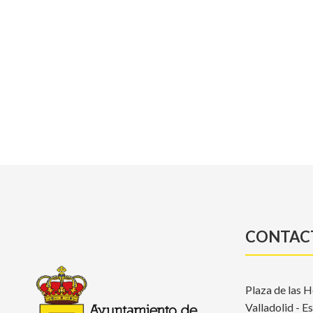
CONTAC
Plaza de las H
Valladolid - E