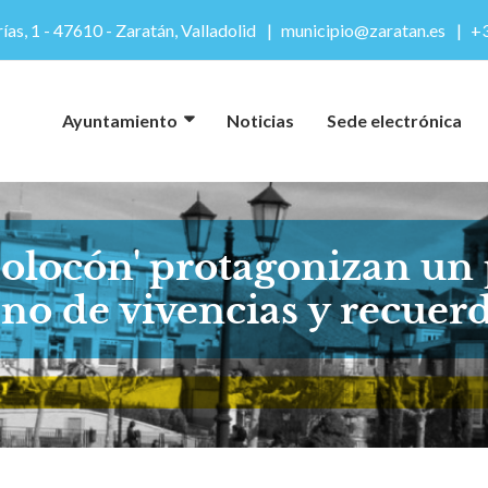
ías, 1 - 47610 - Zaratán, Valladolid
municipio@zaratan.es
+3
Ayuntamiento
Noticias
Sede electrónica
olocón' protagonizan un 
eno de vivencias y recuer