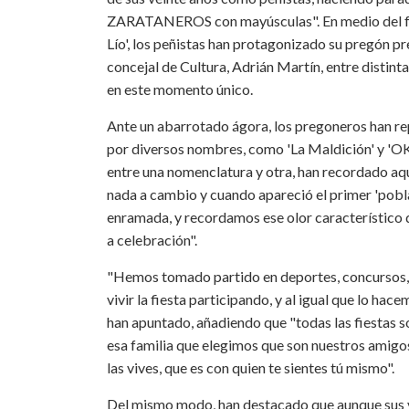
ZARATANEROS con mayúsculas". En medio del festiv
Lío', los peñistas han protagonizado su pregón pr
concejal de Cultura, Adrián Martín, entre distin
en este momento único.
Ante un abarrotado ágora, los pregoneros han rep
por diversos nombres, como 'La Maldición' y 'OK.c
entre una nomenclatura y otra, han recordado aque
nada a cambio y cuando apareció el primer 'pobl
enramada, y recordamos ese olor característico qu
a celebración".
"Hemos tomado partido en deportes, concursos, y
vivir la fiesta participando, y al igual que lo hac
han apuntado, añadiendo que "todas las fiestas son
esa familia que elegimos que son nuestros amigos;
las vives, que es con quien te sientes tú mismo".
Del mismo modo, han destacado que aunque sus 