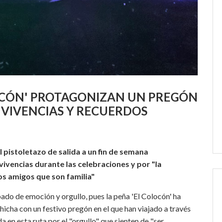
OCÓN' PROTAGONIZAN UN PREGÓN
 VIVENCIAS Y RECUERDOS
l pistoletazo de salida a un fin de semana
ivencias durante las celebraciones y por "la
os amigos que son familia"
ado de emoción y orgullo, pues la peña 'El Colocón' ha
lchicha con un festivo pregón en el que han viajado a través
 en esta ruta por el "orgullo" que sienten de "ser