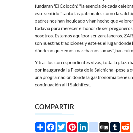
fundaran 'El Colocón', "la esencia de cada celebra
este sentido "tanto las patronales como la salch
padres nos han inculcado y han hecho que valor
todavía para merecer el honor de ser pregoneros
nosotros. Estamos aquí por ser zarataneros, Z
son nuestras tradiciones y este es el lugar don
dónde no queremos marcharnos jamás", han culm
Y tras los correspondientes vivas, toda la plaza 
por inaugurada la Fiesta de la Salchicha -pese a 
una programación donde la gastronomía tiene un 
continuación al II Salchifest.
COMPARTIR
Share
Facebook
Twitter
Pinterest
LinkedIn
instagram
Digg
Tumbl
R