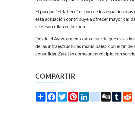
El parque “El Jabero” es uno de los espacios más 
esta actuación contribuye a ofrecer mayor calida
se desarrollan en la zona.
Desde el Ayuntamiento se recuerda que estas inv
de las infraestructuras municipales, con el fin de
consolidar Zaratán como un municipio con servic
COMPARTIR
Share
Facebook
Twitter
Pinterest
LinkedIn
instagram
Digg
Tumbl
R