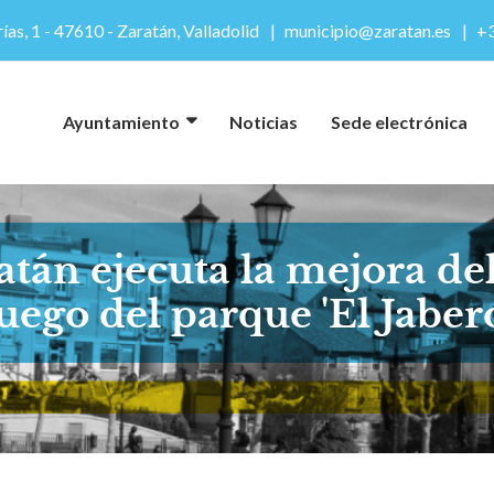
ías, 1 - 47610 - Zaratán, Valladolid
municipio@zaratan.es
+3
Ayuntamiento
Noticias
Sede electrónica
án ejecuta la mejora del
uego del parque 'El Jaber