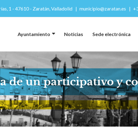
ías, 1 - 47610 - Zaratán, Valladolid
municipio@zaratan.es
+3
Ayuntamiento
Noticias
Sede electrónica
a de un participativo y c