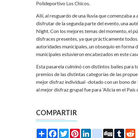
Polideportivo Los Chicos.
Allí, al resguardo de una lluvia que comenzaba a
disfrutar de la segunda parte del evento, una auté
Night. Con los mejores temas del momento, el públ
disfraces presentes, ya que prácticamente todos,
autoridades municipales, un obsequio en forma d
municipales estuvieron encabezados en este caso
Esta pasarela culminó con distintos bailes para t
premios de las distintas categorías de las propue
mejor disfraz individual -dotado con un bono de 1
al mejor disfraz grupal fue para 'Alicia en el País 
COMPARTIR
Share
Facebook
Twitter
Pinterest
LinkedIn
instagram
Digg
Tumbl
R