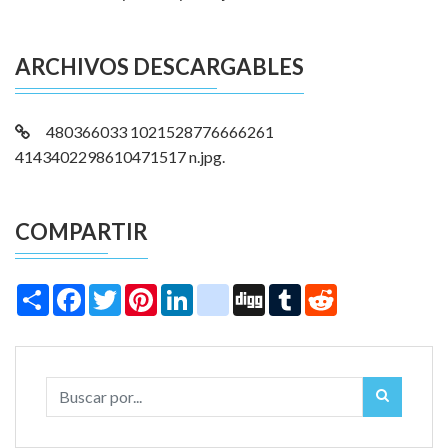
ARCHIVOS DESCARGABLES
480366033 1021528776666261
4143402298610471517 n.jpg.
COMPARTIR
Share
Facebook
Twitter
Pinterest
LinkedIn
instagram
Digg
Tumblr
Reddit