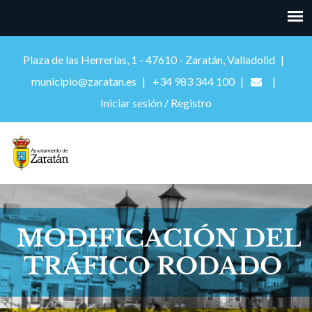
Plaza de las Herrerías, 1 - 47610 - Zaratán, Valladolid
municipio@zaratan.es
+34 983 344 100
Iniciar sesión / Registro
MODIFICACIÓN DEL
TRÁFICO RODADO