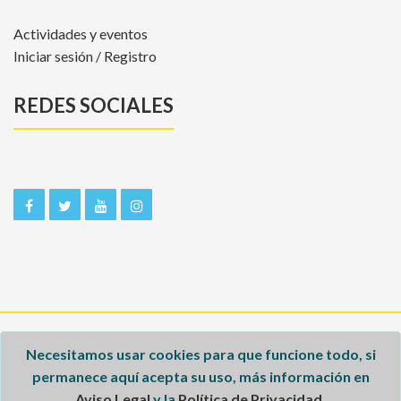
Actividades y eventos
Iniciar sesión / Registro
REDES SOCIALES
Inicio
Necesitamos usar cookies para que funcione todo, si
permanece aquí acepta su uso, más información en
Aviso legal
Aviso Legal
y la
Política de Privacidad
.