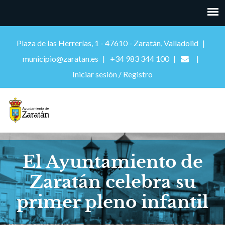
Plaza de las Herrerías, 1 - 47610 - Zaratán, Valladolid
municipio@zaratan.es
+34 983 344 100
Iniciar sesión / Registro
El Ayuntamiento de
Zaratán celebra su
primer pleno infantil