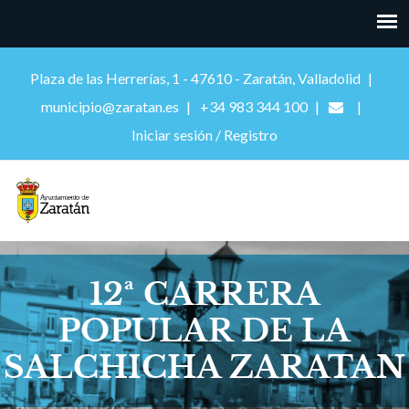
Plaza de las Herrerías, 1 - 47610 - Zaratán, Valladolid
municipio@zaratan.es
+34 983 344 100
Iniciar sesión / Registro
12ª CARRERA
POPULAR DE LA
SALCHICHA ZARATAN