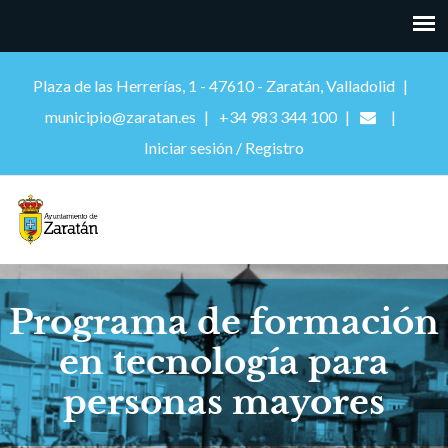
Plaza de las Herrerías, 1 - 47610 - Zaratán, Valladolid
municipio@zaratan.es
+34 983 344 100
Iniciar sesión / Registro
Programa de formación
en tecnología para
personas mayores