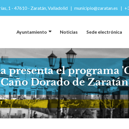
ías, 1 - 47610 - Zaratán, Valladolid
municipio@zaratan.es
+3
Ayuntamiento
Noticias
Sede electrónica
a presenta el programa '
Caño Dorado de Zaratán