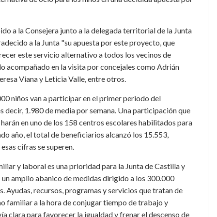
do a la Consejera junto a la delegada territorial de la Junta
gradecido a la Junta "su apuesta por este proyecto, que
recer este servicio alternativo a todos los vecinos de
tado acompañado en la visita por concejales como Adrián
esa Viana y Leticia Valle, entre otros.
.000 niños van a participar en el primer periodo del
s decir, 1.980 de media por semana. Una participación que
 harán en uno de los 158 centros escolares habilitados para
do año, el total de beneficiarios alcanzó los 15.553,
 esas cifras se superen.
liar y laboral es una prioridad para la Junta de Castilla y
as: un amplio abanico de medidas dirigido a los 300.000
 Ayudas, recursos, programas y servicios que tratan de
o familiar a la hora de conjugar tiempo de trabajo y
vía clara para favorecer la igualdad y frenar el descenso de