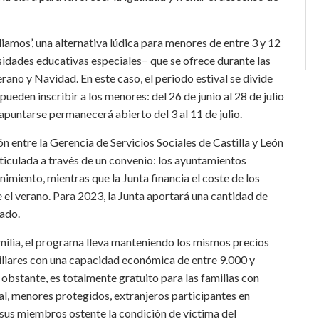
iamos’, una alternativa lúdica para menores de entre 3 y 12
sidades educativas especiales− que se ofrece durante las
ano y Navidad. En este caso, el periodo estival se divide
pueden inscribir a los menores: del 26 de junio al 28 de julio
 apuntarse permanecerá abierto del 3 al 11 de julio.
ión entre la Gerencia de Servicios Sociales de Castilla y León
articulada a través de un convenio: los ayuntamientos
nimiento, mientras que la Junta financia el coste de los
e el verano. Para 2023, la Junta aportará una cantidad de
sado.
milia, el programa lleva manteniendo los mismos precios
iliares con una capacidad económica de entre 9.000 y
obstante, es totalmente gratuito para las familias con
l, menores protegidos, extranjeros participantes en
 sus miembros ostente la condición de víctima del