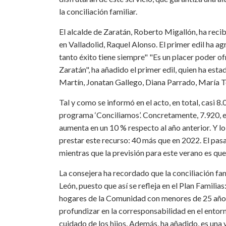
la conciliación familiar.
El alcalde de Zaratán, Roberto Migallón, ha recibi
en Valladolid, Raquel Alonso. El primer edil ha a
tanto éxito tiene siempre" "Es un placer poder of
Zaratán", ha añadido el primer edil, quien ha es
Martín, Jonatan Gallego, Diana Parrado, María Ter
Tal y como se informó en el acto, en total, casi 8
programa ‘Conciliamos’. Concretamente, 7.920, e
aumenta en un 10 % respecto al año anterior. Y lo
prestar este recurso: 40 más que en 2022. El pasa
mientras que la previsión para este verano es que
La consejera ha recordado que la conciliación fami
León, puesto que así se refleja en el Plan Famili
hogares de la Comunidad con menores de 25 años.
profundizar en la corresponsabilidad en el entorn
cuidado de los hijos. Además, ha añadido, es una 