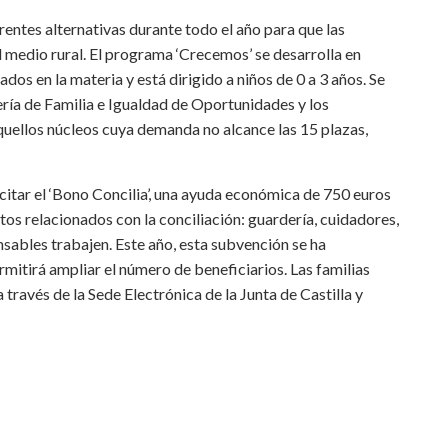
erentes alternativas durante todo el año para que las
l medio rural. El programa ‘Crecemos’ se desarrolla en
dos en la materia y está dirigido a niños de 0 a 3 años. Se
ería de Familia e Igualdad de Oportunidades y los
aquellos núcleos cuya demanda no alcance las 15 plazas,
licitar el ‘Bono Concilia’, una ayuda económica de 750 euros
tos relacionados con la conciliación: guardería, cuidadores,
onsables trabajen. Este año, esta subvención se ha
mitirá ampliar el número de beneficiarios. Las familias
a través de la Sede Electrónica de la Junta de Castilla y