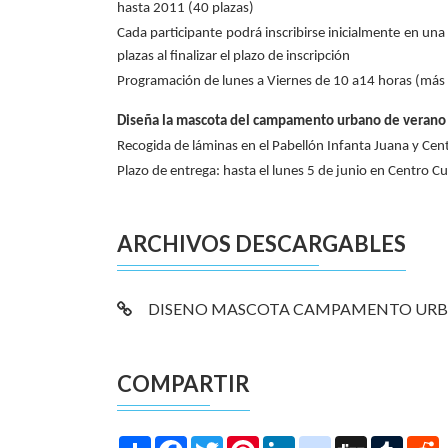
hasta 2011 (40 plazas)
Cada participante podrá inscribirse inicialmente en una
plazas al finalizar el plazo de inscripción
Programación de lunes a Viernes de 10 a14 horas (más a
Diseña la mascota del campamento urbano de verano
Recogida de láminas en el Pabellón Infanta Juana y Cen
Plazo de entrega: hasta el lunes 5 de junio en Centro Cu
ARCHIVOS DESCARGABLES
DISENO MASCOTA CAMPAMENTO URBAN
COMPARTIR
Share
Facebook
Twitter
Pinterest
LinkedIn
instagram
Digg
Tumbl
R