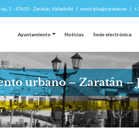
ías, 1 - 47610 - Zaratán, Valladolid
municipio@zaratan.es
+3
Ayuntamiento
Noticias
Sede electrónica
to urbano – Zaratán – J