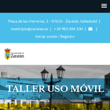
Plaza de las Herrerías, 1 - 47610 - Zaratán, Valladolid
municipio@zaratan.es
+34 983 344 100
Iniciar sesión / Registro
TALLER USO MÓVIL