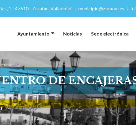
ías, 1 - 47610 - Zaratán, Valladolid
municipio@zaratan.es
+3
Ayuntamiento
Noticias
Sede electrónica
ENTRO DE ENCAJERAS