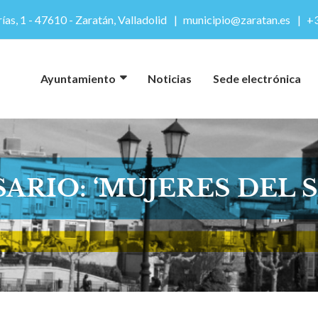
ías, 1 - 47610 - Zaratán, Valladolid
municipio@zaratan.es
+3
Ayuntamiento
Noticias
Sede electrónica
ARIO: ‘MUJERES DEL S