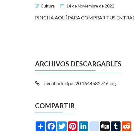
Cultura
14 de Noviembre de 2022
PINCHA AQUÍ PARA COMPRAR TUS ENTRA
ARCHIVOS DESCARGABLES
event principal 20 1644582746.jpg.
COMPARTIR
Share
Facebook
Twitter
Pinterest
LinkedIn
instagram
Digg
Tumbl
R