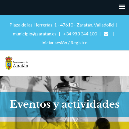
Plaza de las Herrerías, 1 - 47610 - Zaratán, Valladolid
municipio@zaratan.es
+34 983 344 100
Iniciar sesión / Registro
Eventos y actividades