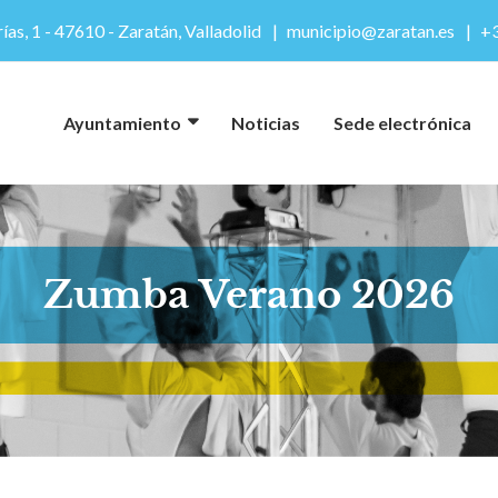
ías, 1 - 47610 - Zaratán, Valladolid
municipio@zaratan.es
+3
Ayuntamiento
Noticias
Sede electrónica
Zumba Verano 2026