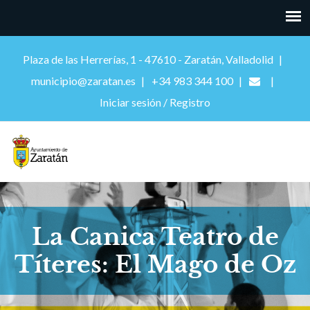
Plaza de las Herrerías, 1 - 47610 - Zaratán, Valladolid
municipio@zaratan.es
+34 983 344 100
Iniciar sesión / Registro
La Canica Teatro de
Títeres: El Mago de Oz