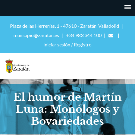
Plaza de las Herrerías, 1 - 47610 - Zaratán, Valladolid
municipio@zaratan.es
+34 983 344 100
Iniciar sesión / Registro
El humor de Martín
Luna: Monólogos y
Bovariedades