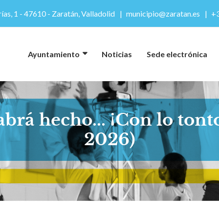
ías, 1 - 47610 - Zaratán, Valladolid
municipio@zaratan.es
+3
Ayuntamiento
Noticias
Sede electrónica
rá hecho... ¡Con lo tont
2026)