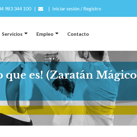
4 983 344 100
Iniciar sesión / Registro
Servicios
Empleo
Contacto
o que es! (Zaratán Mágico